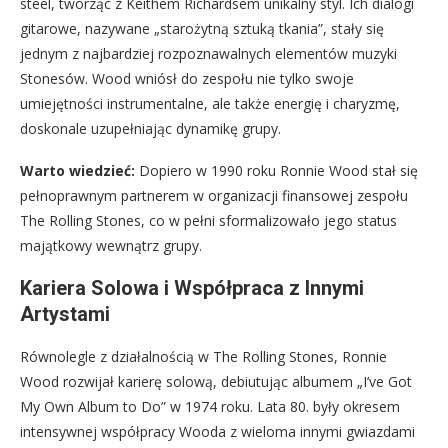
steel, tworząc z Keithem Richardsem unikalny styl. Ich dialogi
gitarowe, nazywane „starożytną sztuką tkania”, stały się
jednym z najbardziej rozpoznawalnych elementów muzyki
Stonesów. Wood wniósł do zespołu nie tylko swoje
umiejętności instrumentalne, ale także energię i charyzmę,
doskonale uzupełniając dynamikę grupy.
Warto wiedzieć:
Dopiero w 1990 roku Ronnie Wood stał się
pełnoprawnym partnerem w organizacji finansowej zespołu
The Rolling Stones, co w pełni sformalizowało jego status
majątkowy wewnątrz grupy.
Kariera Solowa i Współpraca z Innymi
Artystami
Równolegle z działalnością w The Rolling Stones, Ronnie
Wood rozwijał karierę solową, debiutując albumem „I’ve Got
My Own Album to Do” w 1974 roku. Lata 80. były okresem
intensywnej współpracy Wooda z wieloma innymi gwiazdami