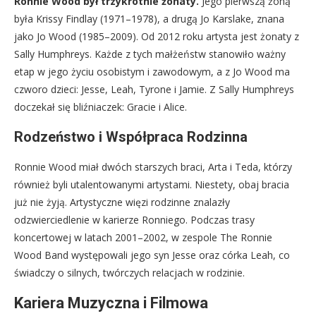
Ronnie Wood był trzykrotnie żonaty.
Jego pierwszą żoną
była Krissy Findlay (1971–1978), a drugą Jo Karslake, znana
jako Jo Wood (1985–2009). Od 2012 roku artysta jest żonaty z
Sally Humphreys. Każde z tych małżeństw stanowiło ważny
etap w jego życiu osobistym i zawodowym, a z Jo Wood ma
czworo dzieci: Jesse, Leah, Tyrone i Jamie. Z Sally Humphreys
doczekał się bliźniaczek: Gracie i Alice.
Rodzeństwo i Współpraca Rodzinna
Ronnie Wood miał dwóch starszych braci, Arta i Teda, którzy
również byli utalentowanymi artystami. Niestety, obaj bracia
już nie żyją. Artystyczne więzi rodzinne znalazły
odzwierciedlenie w karierze Ronniego. Podczas trasy
koncertowej w latach 2001–2002, w zespole The Ronnie
Wood Band występowali jego syn Jesse oraz córka Leah, co
świadczy o silnych, twórczych relacjach w rodzinie.
Kariera Muzyczna i Filmowa