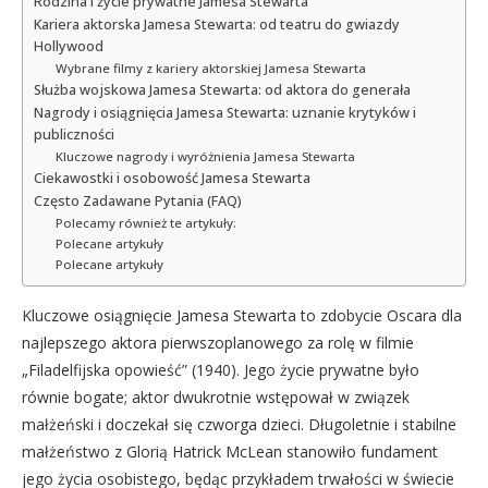
Rodzina i życie prywatne Jamesa Stewarta
Kariera aktorska Jamesa Stewarta: od teatru do gwiazdy
Hollywood
Wybrane filmy z kariery aktorskiej Jamesa Stewarta
Służba wojskowa Jamesa Stewarta: od aktora do generała
Nagrody i osiągnięcia Jamesa Stewarta: uznanie krytyków i
publiczności
Kluczowe nagrody i wyróżnienia Jamesa Stewarta
Ciekawostki i osobowość Jamesa Stewarta
Często Zadawane Pytania (FAQ)
Polecamy również te artykuły:
Polecane artykuły
Polecane artykuły
Kluczowe osiągnięcie Jamesa Stewarta to zdobycie Oscara dla
najlepszego aktora pierwszoplanowego za rolę w filmie
„Filadelfijska opowieść” (1940). Jego życie prywatne było
równie bogate; aktor dwukrotnie wstępował w związek
małżeński i doczekał się czworga dzieci. Długoletnie i stabilne
małżeństwo z Glorią Hatrick McLean stanowiło fundament
jego życia osobistego, będąc przykładem trwałości w świecie