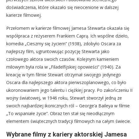
doświadczenia, które okazało się nieocenione w dalszej
karierze filmowej.
Przełomem w karierze filmowej Jamesa Stewarta okazała się
współpraca z reżyserem Frankiem Caprą. Ich wspólne dzieło,
komedia „Cieszmy się życiem” (1938), zdobyło Oscara za
najlepszy film, ugruntowując pozycję Stewarta jako
czołowego aktora swoich czasów. Kolejnym kamieniem
milowym była rola w „Filadelfijskiej opowieści” (1940). Za
kreację w tym filmie Stewart otrzymał swojego jedynego
Oscara dla najlepszego aktora pierwszoplanowego, co było
ukoronowaniem jego talentu i ciężkiej pracy. Po zakończeniu II
wojny światowej, w 1946 roku, Stewart stworzył jedną ze
swoich najbardziej ikonicznych ról – George’a Baileya w filmie
„To wspaniałe życie”. Obraz ten stał się nieodłącznym
elementem świątecznych tradycji filmowych na całym świecie.
Wybrane filmy z kariery aktorskiej Jamesa