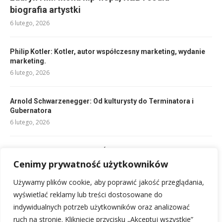
biografia artystki
6 lutego, 2026
Philip Kotler: Kotler, autor współczesny marketing, wydanie
marketing.
6 lutego, 2026
Arnold Schwarzenegger: Od kulturysty do Terminatora i
Gubernatora
6 lutego, 2026
Pope John Paul II: Biografia Świętego Jana Pawła II.
Cenimy prywatność użytkowników
6 lutego, 2026
Używamy plików cookie, aby poprawić jakość przeglądania,
Sophia Loren: Włoska ikona kina kończy 89 lat
wyświetlać reklamy lub treści dostosowane do
6 lutego, 2026
indywidualnych potrzeb użytkowników oraz analizować
ruch na stronie. Kliknięcie przycisku „Akceptuj wszystkie”