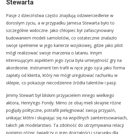
Stewarta
Pasje z dzieciństwa często znajdują odzwierciedlenie w
dorosłym życiu, a w przypadku Jamesa Stewarta było to
szczególnie widoczne. Jako chłopiec był zafascynowany
budowaniem modeli samolotów, co ostatecznie znalazło
swoje spełnienie w jego karierze wojskowej, gdzie jako pilot
mógł realizować swoje marzenia o lataniu. Innym
interesującym aspektem jego życia była umiejętność gry na
akordeonie. Instrument ten trafił w ręce jego ojca jako forma
zapłaty od klienta, który nie mógł uregulować rachunku w
sklepie, co pokazuje niecodzienne źródła talentów i pasji.
Jimmy Stewart był bliskim przyjacielem innego wielkiego
aktora, Henry’ego Fondy. Mimo że obaj mieli skrajnie różne
poglądy polityczne, potrafili pielęgnować swoją przyjaźń,
unikając kłótni i skupiając się na wspólnych zainteresowaniach,
takich jak modelarstwo. Ta zdolność do utrzymywania relacji
pomimo różnic świadczy o jego dojrzałości i szacunku dla