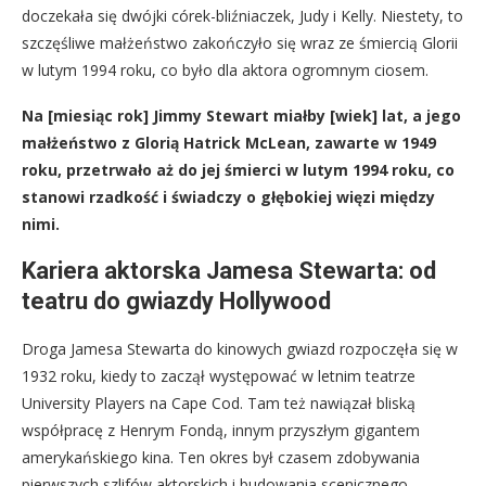
doczekała się dwójki córek-bliźniaczek, Judy i Kelly. Niestety, to
szczęśliwe małżeństwo zakończyło się wraz ze śmiercią Glorii
w lutym 1994 roku, co było dla aktora ogromnym ciosem.
Na
[miesiąc rok]
Jimmy Stewart miałby
[wiek]
lat, a jego
małżeństwo z Glorią Hatrick McLean, zawarte w 1949
roku, przetrwało aż do jej śmierci w lutym 1994 roku, co
stanowi rzadkość i świadczy o głębokiej więzi między
nimi.
Kariera aktorska Jamesa Stewarta: od
teatru do gwiazdy Hollywood
Droga Jamesa Stewarta do kinowych gwiazd rozpoczęła się w
1932 roku, kiedy to zaczął występować w letnim teatrze
University Players na Cape Cod. Tam też nawiązał bliską
współpracę z Henrym Fondą, innym przyszłym gigantem
amerykańskiego kina. Ten okres był czasem zdobywania
pierwszych szlifów aktorskich i budowania scenicznego