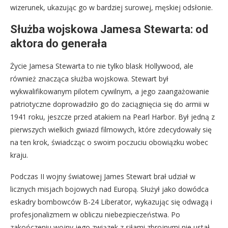
wizerunek, ukazując go w bardziej surowej, męskiej odsłonie.
Służba wojskowa Jamesa Stewarta: od
aktora do generała
Życie Jamesa Stewarta to nie tylko blask Hollywood, ale
również znacząca służba wojskowa. Stewart był
wykwalifikowanym pilotem cywilnym, a jego zaangażowanie
patriotyczne doprowadziło go do zaciągnięcia się do armii w
1941 roku, jeszcze przed atakiem na Pearl Harbor. Był jedną z
pierwszych wielkich gwiazd filmowych, które zdecydowały się
na ten krok, świadcząc o swoim poczuciu obowiązku wobec
kraju.
Podczas II wojny światowej James Stewart brał udział w
licznych misjach bojowych nad Europą. Służył jako dowódca
eskadry bombowców B-24 Liberator, wykazując się odwagą i
profesjonalizmem w obliczu niebezpieczeństwa. Po
zakończeniu wojny jego związek z siłami zbrojnymi nie ustał.