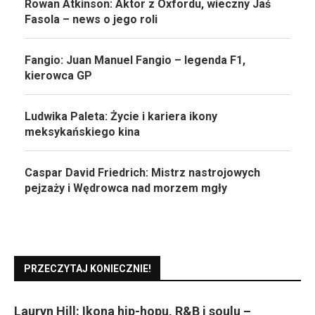
Rowan Atkinson: Aktor z Oxfordu, wieczny Jaś
Fasola – news o jego roli
Fangio: Juan Manuel Fangio – legenda F1,
kierowca GP
Ludwika Paleta: Życie i kariera ikony
meksykańskiego kina
Caspar David Friedrich: Mistrz nastrojowych
pejzaży i Wędrowca nad morzem mgły
PRZECZYTAJ KONIECZNIE!
Lauryn Hill: Ikona hip-hopu, R&B i soulu –