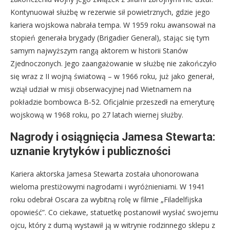
Kontynuował służbę w rezerwie sił powietrznych, gdzie jego
kariera wojskowa nabrała tempa. W 1959 roku awansował na
stopień generała brygady (Brigadier General), stając się tym
samym najwyższym rangą aktorem w historii Stanów
Zjednoczonych. Jego zaangażowanie w służbę nie zakończyło
się wraz z II wojną światową – w 1966 roku, już jako generał,
wziął udział w misji obserwacyjnej nad Wietnamem na
pokładzie bombowca B-52. Oficjalnie przeszedł na emeryturę
wojskową w 1968 roku, po 27 latach wiernej służby.
Nagrody i osiągnięcia Jamesa Stewarta:
uznanie krytyków i publiczności
Kariera aktorska Jamesa Stewarta została uhonorowana
wieloma prestiżowymi nagrodami i wyróżnieniami. W 1941
roku odebrał Oscara za wybitną rolę w filmie „Filadelfijska
opowieść”. Co ciekawe, statuetkę postanowił wysłać swojemu
ojcu, który z dumą wystawił ją w witrynie rodzinnego sklepu z