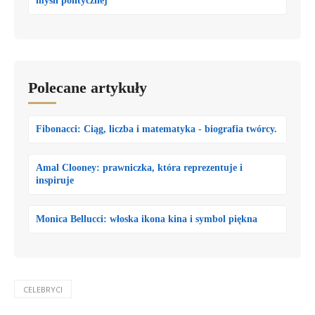
myśli politycznej
Polecane artykuły
Fibonacci: Ciąg, liczba i matematyka - biografia twórcy.
Amal Clooney: prawniczka, która reprezentuje i
inspiruje
Monica Bellucci: włoska ikona kina i symbol piękna
CELEBRYCI