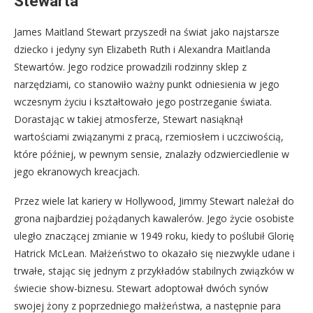
Stewarta
James Maitland Stewart przyszedł na świat jako najstarsze
dziecko i jedyny syn Elizabeth Ruth i Alexandra Maitlanda
Stewartów. Jego rodzice prowadzili rodzinny sklep z
narzędziami, co stanowiło ważny punkt odniesienia w jego
wczesnym życiu i kształtowało jego postrzeganie świata.
Dorastając w takiej atmosferze, Stewart nasiąknął
wartościami związanymi z pracą, rzemiosłem i uczciwością,
które później, w pewnym sensie, znalazły odzwierciedlenie w
jego ekranowych kreacjach.
Przez wiele lat kariery w Hollywood, Jimmy Stewart należał do
grona najbardziej pożądanych kawalerów. Jego życie osobiste
uległo znaczącej zmianie w 1949 roku, kiedy to poślubił Glorię
Hatrick McLean. Małżeństwo to okazało się niezwykle udane i
trwałe, stając się jednym z przykładów stabilnych związków w
świecie show-biznesu. Stewart adoptował dwóch synów
swojej żony z poprzedniego małżeństwa, a następnie para