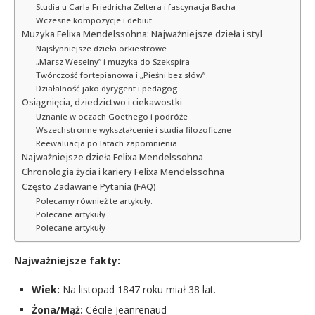
Studia u Carla Friedricha Zeltera i fascynacja Bacha
Wczesne kompozycje i debiut
Muzyka Felixa Mendelssohna: Najważniejsze dzieła i styl
Najsłynniejsze dzieła orkiestrowe
„Marsz Weselny” i muzyka do Szekspira
Twórczość fortepianowa i „Pieśni bez słów”
Działalność jako dyrygent i pedagog
Osiągnięcia, dziedzictwo i ciekawostki
Uznanie w oczach Goethego i podróże
Wszechstronne wykształcenie i studia filozoficzne
Reewaluacja po latach zapomnienia
Najważniejsze dzieła Felixa Mendelssohna
Chronologia życia i kariery Felixa Mendelssohna
Często Zadawane Pytania (FAQ)
Polecamy również te artykuły:
Polecane artykuły
Polecane artykuły
Najważniejsze fakty:
Wiek:
Na listopad 1847 roku miał 38 lat.
Żona/Mąż:
Cécile Jeanrenaud