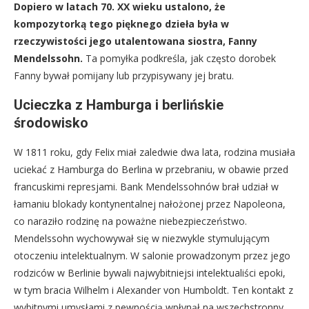
Dopiero w latach 70. XX wieku ustalono, że
kompozytorką tego pięknego dzieła była w
rzeczywistości jego utalentowana siostra, Fanny
Mendelssohn.
Ta pomyłka podkreśla, jak często dorobek
Fanny bywał pomijany lub przypisywany jej bratu.
Ucieczka z Hamburga i berlińskie
środowisko
W 1811 roku, gdy Felix miał zaledwie dwa lata, rodzina musiała
uciekać z Hamburga do Berlina w przebraniu, w obawie przed
francuskimi represjami. Bank Mendelssohnów brał udział w
łamaniu blokady kontynentalnej nałożonej przez Napoleona,
co naraziło rodzinę na poważne niebezpieczeństwo.
Mendelssohn wychowywał się w niezwykle stymulującym
otoczeniu intelektualnym. W salonie prowadzonym przez jego
rodziców w Berlinie bywali najwybitniejsi intelektualiści epoki,
w tym bracia Wilhelm i Alexander von Humboldt. Ten kontakt z
wybitnymi umysłami z pewnością wpłynął na wszechstronny