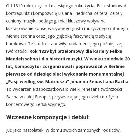
Od 1819 roku, czyli od dziesiątego roku życia, Felix studiował
kontrapunkt i kompozycję u Carla Friedricha Zeltera. Zelter,
ceniony muzyk i pedagog, miał kluczowy wpływ na
kształtowanie konserwatywnego gustu muzycznego młodego
Mendelssohna oraz jego głęboką fascynację tradycją
barokową. Te studia stanowiły fundament jego późniejszej
twórczości.
Rok 1829 był przełomowy dla kariery Felixa
Mendelssohna i dla historii muzyki. W wieku zaledwie 20
lat, kompozytor zorganizował i poprowadził w Berlinie
pierwsze od dziesięcioleci wykonanie monumentalnej
„Pasji według św. Mateusza” Johanna Sebastiana Bacha.
To wydarzenie zapoczątkowało wielki renesans twórczości
Bacha w całej Europie, przywracając jego dzieła do życia
koncertowego i edukacyjnego.
Wczesne kompozycje i debiut
Już jako nastolatek, w domu swoich zamożnych rodziców,