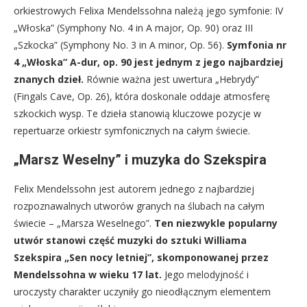
orkiestrowych Felixa Mendelssohna należą jego symfonie: IV
„Włoska” (Symphony No. 4 in A major, Op. 90) oraz III
„Szkocka” (Symphony No. 3 in A minor, Op. 56).
Symfonia nr
4 „Włoska” A-dur, op. 90 jest jednym z jego najbardziej
znanych dzieł.
Równie ważna jest uwertura „Hebrydy”
(Fingals Cave, Op. 26), która doskonale oddaje atmosferę
szkockich wysp. Te dzieła stanowią kluczowe pozycje w
repertuarze orkiestr symfonicznych na całym świecie.
„Marsz Weselny” i muzyka do Szekspira
Felix Mendelssohn jest autorem jednego z najbardziej
rozpoznawalnych utworów granych na ślubach na całym
świecie – „Marsza Weselnego”.
Ten niezwykle popularny
utwór stanowi część muzyki do sztuki Williama
Szekspira „Sen nocy letniej”, skomponowanej przez
Mendelssohna w wieku 17 lat.
Jego melodyjność i
uroczysty charakter uczyniły go nieodłącznym elementem