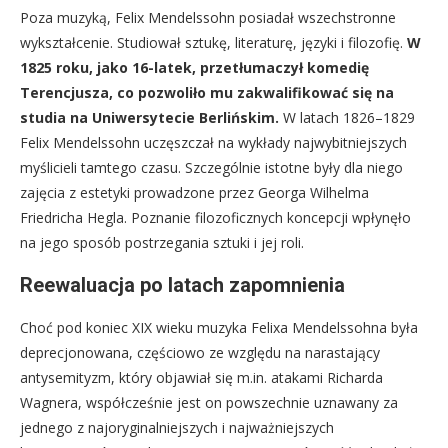
Poza muzyką, Felix Mendelssohn posiadał wszechstronne
wykształcenie. Studiował sztukę, literaturę, języki i filozofię.
W
1825 roku, jako 16-latek, przetłumaczył komedię
Terencjusza, co pozwoliło mu zakwalifikować się na
studia na Uniwersytecie Berlińskim.
W latach 1826–1829
Felix Mendelssohn uczęszczał na wykłady najwybitniejszych
myślicieli tamtego czasu. Szczególnie istotne były dla niego
zajęcia z estetyki prowadzone przez Georga Wilhelma
Friedricha Hegla. Poznanie filozoficznych koncepcji wpłynęło
na jego sposób postrzegania sztuki i jej roli.
Reewaluacja po latach zapomnienia
Choć pod koniec XIX wieku muzyka Felixa Mendelssohna była
deprecjonowana, częściowo ze względu na narastający
antysemityzm, który objawiał się m.in. atakami Richarda
Wagnera, współcześnie jest on powszechnie uznawany za
jednego z najoryginalniejszych i najważniejszych