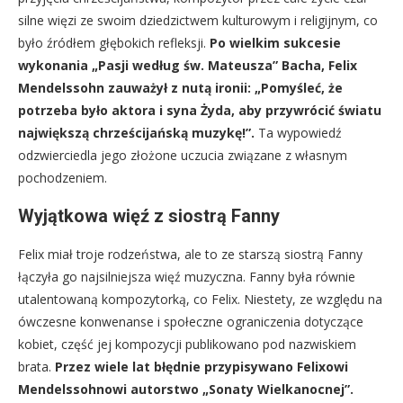
silne więzi ze swoim dziedzictwem kulturowym i religijnym, co
było źródłem głębokich refleksji.
Po wielkim sukcesie
wykonania „Pasji według św. Mateusza” Bacha, Felix
Mendelssohn zauważył z nutą ironii: „Pomyśleć, że
potrzeba było aktora i syna Żyda, aby przywrócić światu
największą chrześcijańską muzykę!”.
Ta wypowiedź
odzwierciedla jego złożone uczucia związane z własnym
pochodzeniem.
Wyjątkowa więź z siostrą Fanny
Felix miał troje rodzeństwa, ale to ze starszą siostrą Fanny
łączyła go najsilniejsza więź muzyczna. Fanny była równie
utalentowaną kompozytorką, co Felix. Niestety, ze względu na
ówczesne konwenanse i społeczne ograniczenia dotyczące
kobiet, część jej kompozycji publikowano pod nazwiskiem
brata.
Przez wiele lat błędnie przypisywano Felixowi
Mendelssohnowi autorstwo „Sonaty Wielkanocnej”.