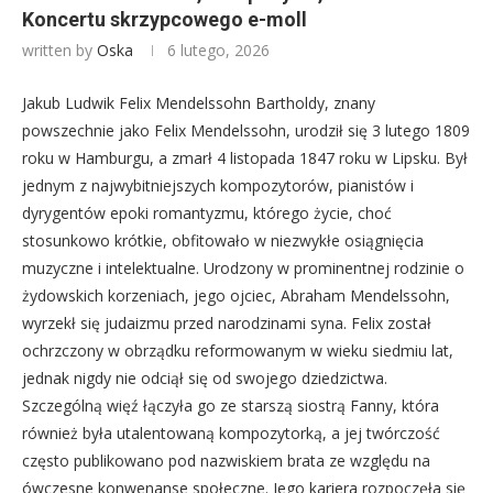
Koncertu skrzypcowego e-moll
written by
Oska
6 lutego, 2026
Jakub Ludwik Felix Mendelssohn Bartholdy, znany
powszechnie jako Felix Mendelssohn, urodził się 3 lutego 1809
roku w Hamburgu, a zmarł 4 listopada 1847 roku w Lipsku. Był
jednym z najwybitniejszych kompozytorów, pianistów i
dyrygentów epoki romantyzmu, którego życie, choć
stosunkowo krótkie, obfitowało w niezwykłe osiągnięcia
muzyczne i intelektualne. Urodzony w prominentnej rodzinie o
żydowskich korzeniach, jego ojciec, Abraham Mendelssohn,
wyrzekł się judaizmu przed narodzinami syna. Felix został
ochrzczony w obrządku reformowanym w wieku siedmiu lat,
jednak nigdy nie odciął się od swojego dziedzictwa.
Szczególną więź łączyła go ze starszą siostrą Fanny, która
również była utalentowaną kompozytorką, a jej twórczość
często publikowano pod nazwiskiem brata ze względu na
ówczesne konwenanse społeczne. Jego kariera rozpoczęła się