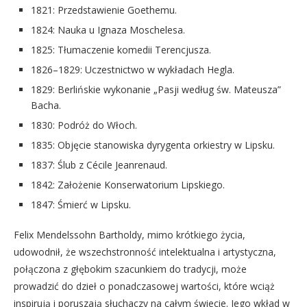
1821: Przedstawienie Goethemu.
1824: Nauka u Ignaza Moschelesa.
1825: Tłumaczenie komedii Terencjusza.
1826–1829: Uczestnictwo w wykładach Hegla.
1829: Berlińskie wykonanie „Pasji według św. Mateusza”
Bacha.
1830: Podróż do Włoch.
1835: Objęcie stanowiska dyrygenta orkiestry w Lipsku.
1837: Ślub z Cécile Jeanrenaud.
1842: Założenie Konserwatorium Lipskiego.
1847: Śmierć w Lipsku.
Felix Mendelssohn Bartholdy, mimo krótkiego życia,
udowodnił, że wszechstronność intelektualna i artystyczna,
połączona z głębokim szacunkiem do tradycji, może
prowadzić do dzieł o ponadczasowej wartości, które wciąż
inspirują i poruszają słuchaczy na całym świecie. Jego wkład w