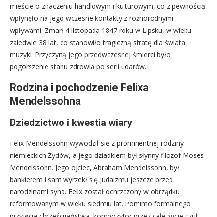
mieście o znaczeniu handlowym i kulturowym, co z pewnością
wpłynęło na jego wczesne kontakty z różnorodnymi
wpływami. Zmarł 4 listopada 1847 roku w Lipsku, w wieku
zaledwie 38 lat, co stanowiło tragiczną stratę dla świata
muzyki. Przyczyną jego przedwczesnej śmierci było
pogorszenie stanu zdrowia po serii udarów.
Rodzina i pochodzenie Felixa
Mendelssohna
Dziedzictwo i kwestia wiary
Felix Mendelssohn wywodził się z prominentnej rodziny
niemieckich Żydów, a jego dziadkiem był słynny filozof Moses
Mendelssohn. Jego ojciec, Abraham Mendelssohn, był
bankierem i sam wyrzekł się judaizmu jeszcze przed
narodzinami syna. Felix został ochrzczony w obrządku
reformowanym w wieku siedmiu lat. Pomimo formalnego
przyjęcia chrześcijaństwa, kompozytor przez całe życie czuł