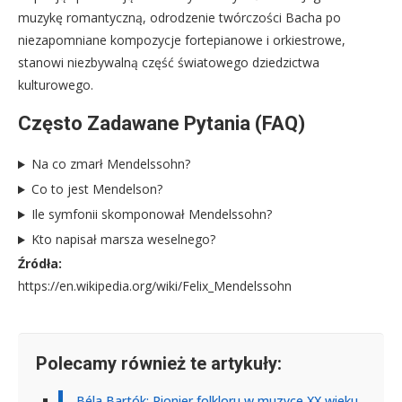
muzykę romantyczną, odrodzenie twórczości Bacha po
niezapomniane kompozycje fortepianowe i orkiestrowe,
stanowi niezbywalną część światowego dziedzictwa
kulturowego.
Często Zadawane Pytania (FAQ)
Na co zmarł Mendelssohn?
Co to jest Mendelson?
Ile symfonii skomponował Mendelssohn?
Kto napisał marsza weselnego?
Źródła:
https://en.wikipedia.org/wiki/Felix_Mendelssohn
Polecamy również te artykuły:
Béla Bartók: Pionier folkloru w muzyce XX wieku