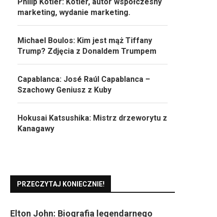
Philip Kotler: Kotler, autor współczesny
marketing, wydanie marketing.
Michael Boulos: Kim jest mąż Tiffany
Trump? Zdjęcia z Donaldem Trumpem
Capablanca: José Raúl Capablanca –
Szachowy Geniusz z Kuby
Hokusai Katsushika: Mistrz drzeworytu z
Kanagawy
PRZECZYTAJ KONIECZNIE!
Elton John: Biografia legendarnego