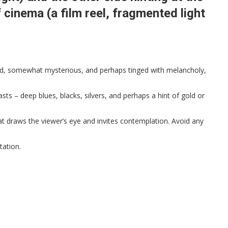
 cinema (a film reel, fragmented light
ed, somewhat mysterious, and perhaps tinged with melancholy,
sts – deep blues, blacks, silvers, and perhaps a hint of gold or
 draws the viewer’s eye and invites contemplation. Avoid any
tation.