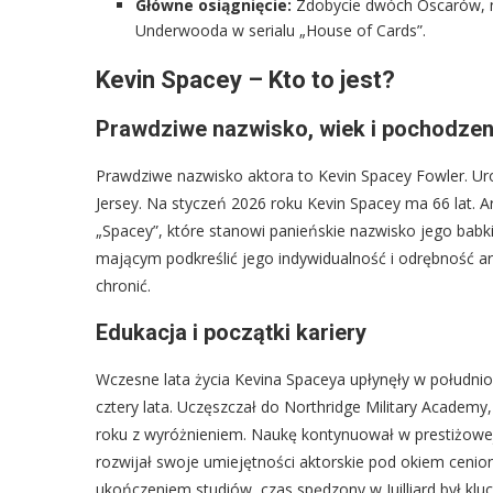
Główne osiągnięcie:
Zdobycie dwóch Oscarów, na
Underwooda w serialu „House of Cards”.
Kevin Spacey – Kto to jest?
Prawdziwe nazwisko, wiek i pochodzen
Prawdziwe nazwisko aktora to Kevin Spacey Fowler. Uro
Jersey. Na styczeń 2026 roku Kevin Spacey ma 66 lat. 
„Spacey”, które stanowi panieńskie nazwisko jego babki
mającym podkreślić jego indywidualność i odrębność art
chronić.
Edukacja i początki kariery
Wczesne lata życia Kevina Spaceya upłynęły w południowe
cztery lata. Uczęszczał do Northridge Military Academy
roku z wyróżnieniem. Naukę kontynuował w prestiżowej
rozwijał swoje umiejętności aktorskie pod okiem cenio
ukończeniem studiów, czas spędzony w Juilliard był klu