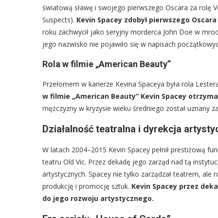
światową sławę i swojego pierwszego Oscara za rolę Ve
Suspects).
Kevin Spacey zdobył pierwszego Oscara z
roku zachwycił jako seryjny morderca John Doe w mrocz
jego nazwisko nie pojawiło się w napisach początkowy
Rola w filmie „American Beauty”
Przełomem w karierze Kevina Spaceya była rola Lester
w filmie „American Beauty” Kevin Spacey otrzyma
mężczyzny w kryzysie wieku średniego został uznany za 
Działalność teatralna i dyrekcja artysty
W latach 2004–2015 Kevin Spacey pełnił prestiżową f
teatru Old Vic. Przez dekadę jego zarząd nad tą instyt
artystycznych. Spacey nie tylko zarządzał teatrem, ale
produkcję i promocję sztuk.
Kevin Spacey przez deka
do jego rozwoju artystycznego.