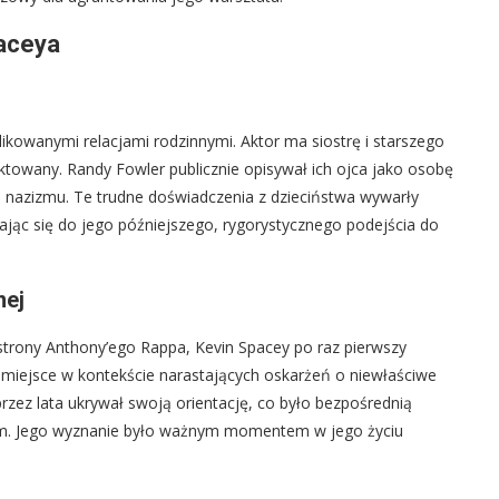
paceya
kowanymi relacjami rodzinnymi. Aktor ma siostrę i starszego
iktowany. Randy Fowler publicznie opisywał ich ojca jako osobę
a nazizmu. Te trudne doświadczenia z dzieciństwa wywarły
jąc się do jego późniejszego, rygorystycznego podejścia do
nej
strony Anthony’ego Rappa, Kevin Spacey po raz pierwszy
o miejsce w kontekście narastających oskarżeń o niewłaściwe
rzez lata ukrywał swoją orientację, co było bezpośrednią
jcem. Jego wyznanie było ważnym momentem w jego życiu