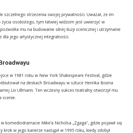
kle szczelnego strzeżenia swojej prywatności. Uważał, że im
o życia osobistego, tym łatwiej widzom jest uwierzyć w
pozwoliła mu na budowanie silnej iluzji scenicznej i utrzymanie
 dla jego artystycznej integralności.
a Broadwayu
ejsce w 1981 roku w New York Shakespeare Festival, gdzie
 zadebiutował na deskach Broadwayu w sztuce Henrika Ibsena
darnej Liv Ullmann. Ten wczesny sukces teatralny otworzył mu
 scenie.
 w komediodramacie Mike’a Nicholsa „Zgaga”, gdzie pojawił się
y krok w jego karierze nastąpił w 1995 roku, kiedy zdobył