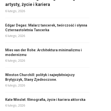
artysty, życie i kariera
6 lutego, 2026
Edgar Degas: Malarz tancerek, twórczość i słynna
Czternastoletnia Tancerka
6 lutego, 2026
Mies van der Rohe: Architektura minimalizmu i
modernizmu
6 lutego, 2026
Winston Churchill: polityk i najwybitniejszy
Brytyjczyk, Stany Zjednoczone.
6 lutego, 2026
Kate Winslet: filmografia, życie i kariera aktorska
6 lutego, 2026