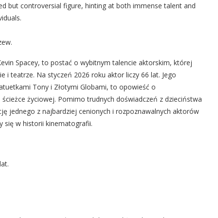
d but controversial figure, hinting at both immense talent and
iduals.
zew.
Kevin Spacey, to postać o wybitnym talencie aktorskim, której
 i teatrze. Na styczeń 2026 roku aktor liczy 66 lat. Jego
atuetkami Tony i Złotymi Globami, to opowieść o
j ścieżce życiowej. Pomimo trudnych doświadczeń z dzieciństwa
ję jednego z najbardziej cenionych i rozpoznawalnych aktorów
ię w historii kinematografii.
at.