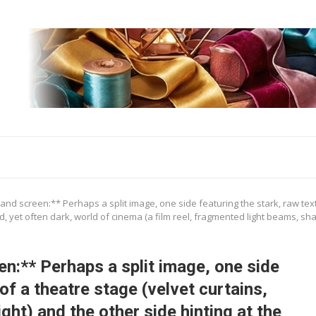
 and screen:** Perhaps a split image, one side featuring the stark, raw textu
ed, yet often dark, world of cinema (a film reel, fragmented light beams, sh
en:** Perhaps a split image, one side
of a theatre stage (velvet curtains,
ght) and the other side hinting at the