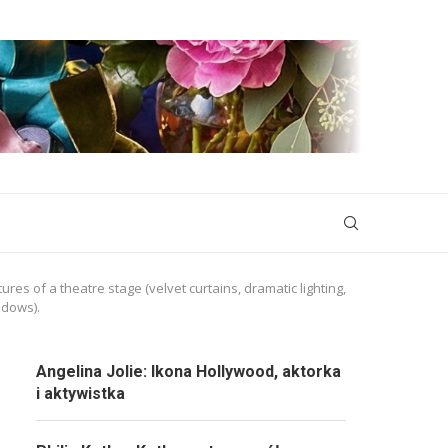
res of a theatre stage (velvet curtains, dramatic lighting,
adows).
Angelina Jolie: Ikona Hollywood, aktorka
i aktywistka