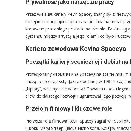
Prywatność jako narzędzie pracy
Przez wiele lat kariery Kevin Spacey znany był z niezwy
mniej informacji opinia publiczna posiada na temat jeg
kreowane przez niego postacie na ekranie. Ta strategia 
dystansu między artystą a jego rolami, co było kluczowe
Kariera zawodowa Kevina Spaceya
Początki kariery scenicznej i debiut n
Profesjonalny debiut Kevina Spaceya na scenie miał mi
zaczął od roli statysty. Już rok później, w 1982 roku,
„Upiory”, wcielając się w postać Oswalda u boku legen
drzwi do dalszego rozwoju i ugruntował jego pozycję na
Przełom filmowy i kluczowe role
Pierwszą rolę filmową Kevin Spacey zagrał w 1986 roku
u boku Meryl Streep i Jacka Nicholsona. Kolejny znacząc