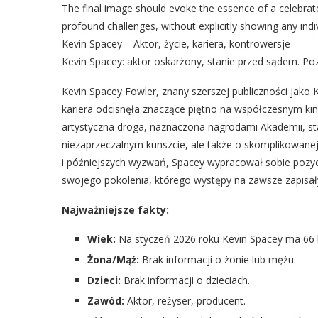
The final image should evoke the essence of a celebrate
profound challenges, without explicitly showing any indiv
Kevin Spacey – Aktor, życie, kariera, kontrowersje
Kevin Spacey: aktor oskarżony, stanie przed sądem. Po
Kevin Spacey Fowler, znany szerszej publiczności jako 
kariera odcisnęła znaczące piętno na współczesnym kinie
artystyczna droga, naznaczona nagrodami Akademii, st
niezaprzeczalnym kunszcie, ale także o skomplikowane
i późniejszych wyzwań, Spacey wypracował sobie pozyc
swojego pokolenia, którego występy na zawsze zapisały s
Najważniejsze fakty:
Wiek:
Na styczeń 2026 roku Kevin Spacey ma 66 l
Żona/Mąż:
Brak informacji o żonie lub mężu.
Dzieci:
Brak informacji o dzieciach.
Zawód:
Aktor, reżyser, producent.