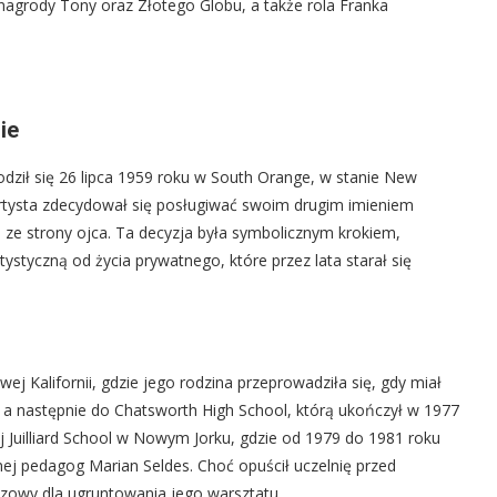
grody Tony oraz Złotego Globu, a także rola Franka
ie
dził się 26 lipca 1959 roku w South Orange, w stanie New
Artysta zdecydował się posługiwać swoim drugim imieniem
 ze strony ojca. Ta decyzja była symbolicznym krokiem,
ystyczną od życia prywatnego, które przez lata starał się
j Kalifornii, gdzie jego rodzina przeprowadziła się, gdy miał
, a następnie do Chatsworth High School, którą ukończył w 1977
 Juilliard School w Nowym Jorku, gdzie od 1979 do 1981 roku
nej pedagog Marian Seldes. Choć opuścił uczelnię przed
czowy dla ugruntowania jego warsztatu.