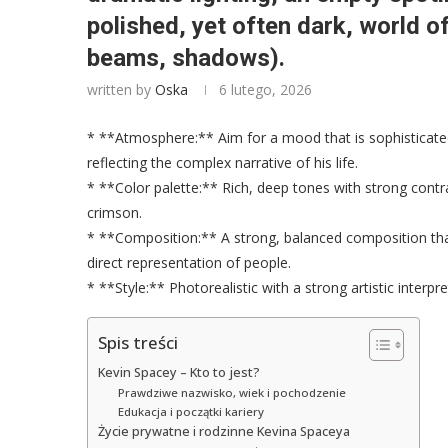
polished, yet often dark, world of
beams, shadows).
written by
Oska
6 lutego, 2026
* **Atmosphere:** Aim for a mood that is sophisticat
reflecting the complex narrative of his life.
* **Color palette:** Rich, deep tones with strong contra
crimson.
* **Composition:** A strong, balanced composition that
direct representation of people.
* **Style:** Photorealistic with a strong artistic interpre
Spis treści
Kevin Spacey – Kto to jest?
Prawdziwe nazwisko, wiek i pochodzenie
Edukacja i początki kariery
Życie prywatne i rodzinne Kevina Spaceya