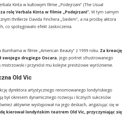
rbala Kinta w kultowym filmie „Podejrzani” (The Usual
a rolę Verbala Kinta w filmie „Podejrzani”.
W tym samym
nym thrillerze Davida Finchera „Siedem”, a na prośbę aktora
ch, co spotęgowało efekt zaskoczenia.
a Burnhama w filmie „American Beauty” z 1999 roku.
Za kreację
ł swojego drugiego Oscara.
Jego portret sfrustrowanego
mistrzowski i przyniósł mu kolejne prestiżowe wyróżnienie.
czna Old Vic
unkcję dyrektora artystycznego renomowanego londyńskiego
ucją był okresem dynamicznego rozwoju i licznych sukcesów
 również aktywnie występował na jego deskach, angażując się w
dę kierował londyńskim teatrem Old Vic, przyczyniając się