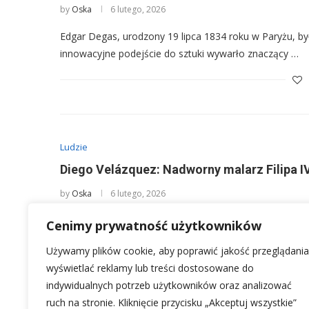
by
Oska
6 lutego, 2026
Edgar Degas, urodzony 19 lipca 1834 roku w Paryżu, by
innowacyjne podejście do sztuki wywarło znaczący …
Ludzie
Diego Velázquez: Nadworny malarz Filipa IV
by
Oska
6 lutego, 2026
Diego Velázquez, urodzony jako Diego Rodríguez de Si
Cenimy prywatność użytkowników
historii sztuki zachodniej, powszechnie uznawany za …
Używamy plików cookie, aby poprawić jakość przeglądania
wyświetlać reklamy lub treści dostosowane do
indywidualnych potrzeb użytkowników oraz analizować
ruch na stronie. Kliknięcie przycisku „Akceptuj wszystkie”
1
…
2
3
15