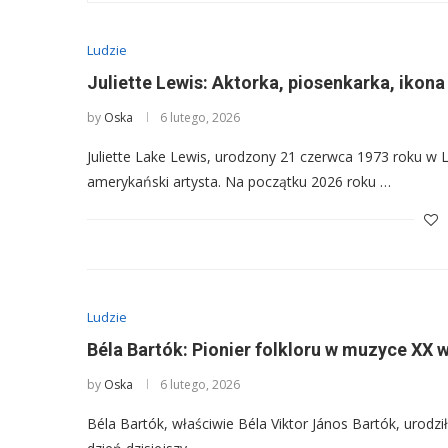
Ludzie
Juliette Lewis: Aktorka, piosenkarka, ikon
by
Oska
6 lutego, 2026
Juliette Lake Lewis, urodzony 21 czerwca 1973 roku w L
amerykański artysta. Na początku 2026 roku …
Ludzie
Béla Bartók: Pionier folkloru w muzyce XX 
by
Oska
6 lutego, 2026
Béla Bartók, właściwie Béla Viktor János Bartók, urodz