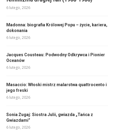
6 lutego, 2026
Madonna: biografia Królowej Popu – życie, kariera,
dokonania
6 lutego, 2026
Jacques Cousteau: Podwodny Odkrywca i Pionier
Oceanów
6 lutego, 2026
Masaccio: Włoski mistrz malarstwa quattrocento i
jego freski
6 lutego, 2026
Sonia Żugaj: Siostra Julii, gwiazda „Tańca z
Gwiazdami”
6 lutego, 2026