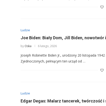
Ludzie
Joe Biden: Biały Dom, Jill Biden, nowotwór i
by
Oska
6 lutego, 2026
Joseph Robinette Biden Jr., urodzony 20 listopada 194
Zjednoczonych, pełniącym ten urząd od …
Ludzie
Edgar Degas: Malarz tancerek, twórczość i