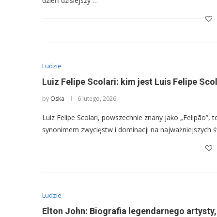
dzień dzisiejszy …
Ludzie
Luiz Felipe Scolari: kim jest Luis Felipe Sco
by
Oska
6 lutego, 2026
Luiz Felipe Scolari, powszechnie znany jako „Felipão”, to
synonimem zwycięstw i dominacji na najważniejszych 
Ludzie
Elton John: Biografia legendarnego artysty, 