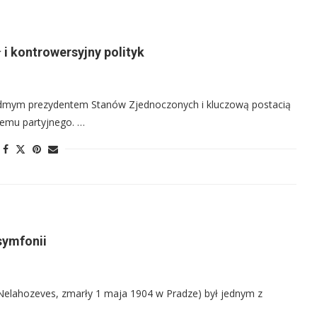
i kontrowersyjny polityk
iódmym prezydentem Stanów Zjednoczonych i kluczową postacią
emu partyjnego. …
symfonii
Nelahozeves, zmarły 1 maja 1904 w Pradze) był jednym z