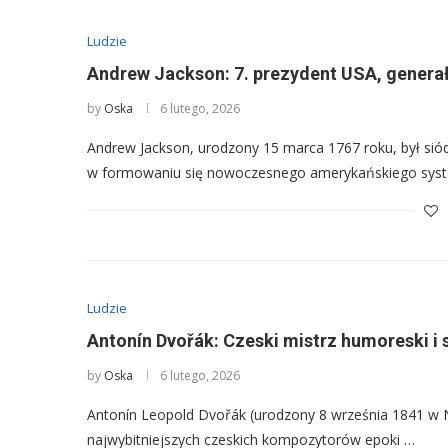
Ludzie
Andrew Jackson: 7. prezydent USA, generał 
by
Oska
6 lutego, 2026
Andrew Jackson, urodzony 15 marca 1767 roku, był s
w formowaniu się nowoczesnego amerykańskiego syst
Ludzie
Antonín Dvořák: Czeski mistrz humoreski i 
by
Oska
6 lutego, 2026
Antonín Leopold Dvořák (urodzony 8 września 1841 w 
najwybitniejszych czeskich kompozytorów epoki …