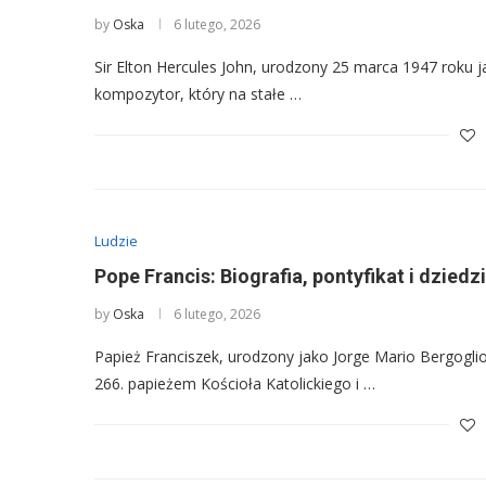
by
Oska
6 lutego, 2026
Sir Elton Hercules John, urodzony 25 marca 1947 roku ja
kompozytor, który na stałe …
Ludzie
Pope Francis: Biografia, pontyfikat i dzied
by
Oska
6 lutego, 2026
Papież Franciszek, urodzony jako Jorge Mario Bergogli
266. papieżem Kościoła Katolickiego i …