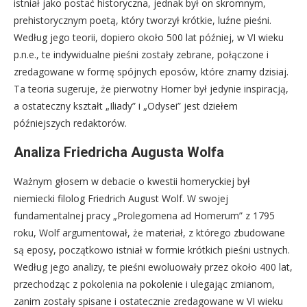
istniał jako postać historyczna, jednak był on skromnym,
prehistorycznym poetą, który tworzył krótkie, luźne pieśni.
Według jego teorii, dopiero około 500 lat później, w VI wieku
p.n.e., te indywidualne pieśni zostały zebrane, połączone i
zredagowane w formę spójnych eposów, które znamy dzisiaj.
Ta teoria sugeruje, że pierwotny Homer był jedynie inspiracją,
a ostateczny kształt „Iliady” i „Odysei” jest dziełem
późniejszych redaktorów.
Analiza Friedricha Augusta Wolfa
Ważnym głosem w debacie o kwestii homeryckiej był
niemiecki filolog Friedrich August Wolf. W swojej
fundamentalnej pracy „Prolegomena ad Homerum” z 1795
roku, Wolf argumentował, że materiał, z którego zbudowane
są eposy, początkowo istniał w formie krótkich pieśni ustnych.
Według jego analizy, te pieśni ewoluowały przez około 400 lat,
przechodząc z pokolenia na pokolenie i ulegając zmianom,
zanim zostały spisane i ostatecznie zredagowane w VI wieku