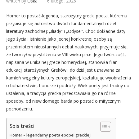
written by
Oska
6 lutego, 2026
Homer to postać-legenda, starożytny grecki poeta, któremu
przypisuje się autorstwo dwóch fundamentalnych dzieł
literatury zachodniej: „Iliady” i „Odysei”. Choć dokładne daty
jego życia i istnienie jako jednej konkretnej osoby są
przedmiotem nieustannych debat naukowych, przyjmuje się,
że tworzył w przybliżeniu w VIII wieku p.n.e. Jego twórczość,
napisana w unikalnej grece homeryckiej, stanowiła filar
edukacji starożytnych Greków i do dziś jest uznawana za
kamień węgielny kultury europejskiej, kształtując wyobrażenia
o bohaterstwie, honorze i podróży. Wiek poety jest trudny do
ustalenia, a tradycja grecka przedstawiała go na różne
sposoby, od niewidomego barda po postać o mitycznym
pochodzeniu.
Spis treści
Homer – legendarny poeta epopei greckiej