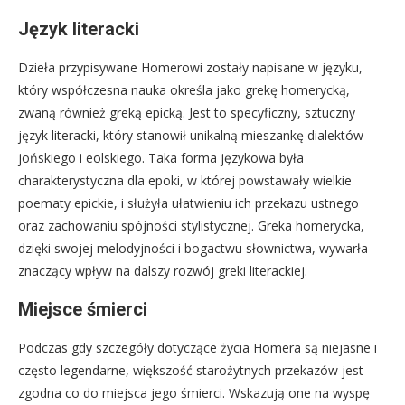
Język literacki
Dzieła przypisywane Homerowi zostały napisane w języku,
który współczesna nauka określa jako grekę homerycką,
zwaną również greką epicką. Jest to specyficzny, sztuczny
język literacki, który stanowił unikalną mieszankę dialektów
jońskiego i eolskiego. Taka forma językowa była
charakterystyczna dla epoki, w której powstawały wielkie
poematy epickie, i służyła ułatwieniu ich przekazu ustnego
oraz zachowaniu spójności stylistycznej. Greka homerycka,
dzięki swojej melodyjności i bogactwu słownictwa, wywarła
znaczący wpływ na dalszy rozwój greki literackiej.
Miejsce śmierci
Podczas gdy szczegóły dotyczące życia Homera są niejasne i
często legendarne, większość starożytnych przekazów jest
zgodna co do miejsca jego śmierci. Wskazują one na wyspę