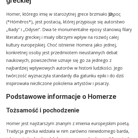
greckiej
Homer, którego imię w starożytnej grece brzmiało Ὅμηρος
(*Hómēros*), jest postacią, której przypisuje się autorstwo
„Iliady” i „Odysei”. Dwa te monumentalne eposy stanowią filary
literatury greckiej i miały olbrzymi wpływ na rozwój całej
kultury europejskiej. Choć istnienie Homera jako jednej,
konkretnej osoby jest przedmiotem nieustannych debat
naukowych, powszechnie uznaje się go za jednego z
najbardziej wpływowych autorów w historii ludzkości. Jego
twórczość wyznaczyła standardy dla gatunku epiki i do dziś
inspirowała niezliczone pokolenia artystów i pisarzy.
Podstawowe informacje o Homerze
Tożsamość i pochodzenie
Homer jest najstarszym znanym z imienia europejskim poetą.
Tradycja grecka widziała w nim zarówno niewidomego barda,