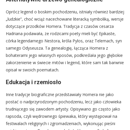
Oprócz legend o boskim pochodzeniu, istniały również bardziej
„ludzkie”, choć wciąż nacechowane literacką symboliką, wersje
dotyczące przodków Homera. Tradycja z czasów cesarza
Hadriana podawała, że rodzicami poety mieli być Epikaste,
córka legendarnego Nestora, króla Pylos, oraz Telemach, syn
samego Odyseusza. Ta genealogię, łącząca Homera z
bohaterami jego własnych eposów, podkreślała jego głębokie
zakorzenienie w świecie mitów i legend, które sam tak barwnie
opisał w swoich poematach.
Edukacja i rzemiosło
Inne tradycje biograficzne przedstawiały Homera nie jako
postać o nadprzyrodzonym pochodzeniu, lecz jako człowieka
trudniącego się zawodem artysty. Opisywano go często jako
rapsoda, czyli wędrownego śpiewaka, który występował na
festiwalach religijnych i zgromadzeniach, wykonując pieśni