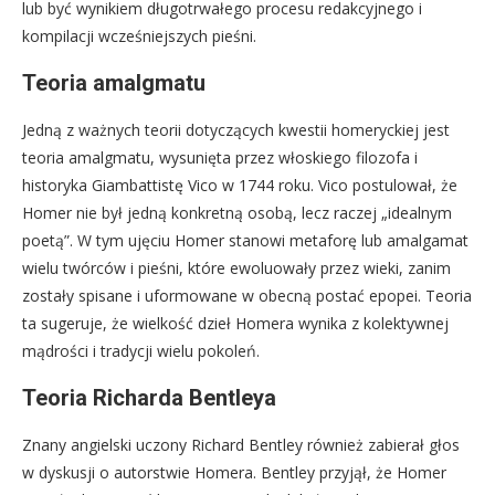
lub być wynikiem długotrwałego procesu redakcyjnego i
kompilacji wcześniejszych pieśni.
Teoria amalgmatu
Jedną z ważnych teorii dotyczących kwestii homeryckiej jest
teoria amalgmatu, wysunięta przez włoskiego filozofa i
historyka Giambattistę Vico w 1744 roku. Vico postulował, że
Homer nie był jedną konkretną osobą, lecz raczej „idealnym
poetą”. W tym ujęciu Homer stanowi metaforę lub amalgamat
wielu twórców i pieśni, które ewoluowały przez wieki, zanim
zostały spisane i uformowane w obecną postać epopei. Teoria
ta sugeruje, że wielkość dzieł Homera wynika z kolektywnej
mądrości i tradycji wielu pokoleń.
Teoria Richarda Bentleya
Znany angielski uczony Richard Bentley również zabierał głos
w dyskusji o autorstwie Homera. Bentley przyjął, że Homer