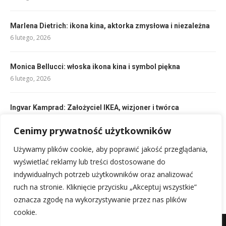
Marlena Dietrich: ikona kina, aktorka zmysłowa i niezależna
6 lutego, 2026
Monica Bellucci: włoska ikona kina i symbol piękna
6 lutego, 2026
Ingvar Kamprad: Założyciel IKEA, wizjoner i twórca
globalnego imperium
Cenimy prywatność użytkowników
6 lutego, 2026
Używamy plików cookie, aby poprawić jakość przeglądania,
Sophia Loren: Włoska ikona kina kończy 89 lat
wyświetlać reklamy lub treści dostosowane do
6 lutego, 2026
indywidualnych potrzeb użytkowników oraz analizować
ruch na stronie. Kliknięcie przycisku „Akceptuj wszystkie”
oznacza zgodę na wykorzystywanie przez nas plików
cookie.