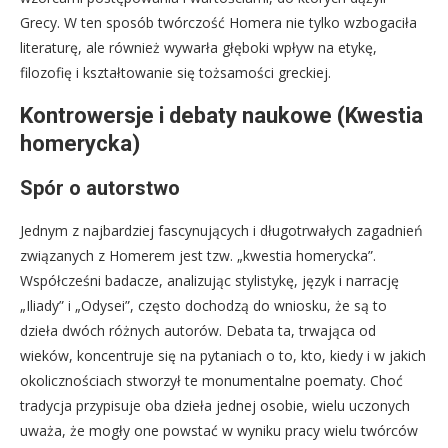
Grecy. W ten sposób twórczość Homera nie tylko wzbogaciła
literaturę, ale również wywarła głęboki wpływ na etykę,
filozofię i kształtowanie się tożsamości greckiej.
Kontrowersje i debaty naukowe (Kwestia
homerycka)
Spór o autorstwo
Jednym z najbardziej fascynujących i długotrwałych zagadnień
związanych z Homerem jest tzw. „kwestia homerycka”.
Współcześni badacze, analizując stylistykę, język i narrację
„Iliady” i „Odysei”, często dochodzą do wniosku, że są to
dzieła dwóch różnych autorów. Debata ta, trwająca od
wieków, koncentruje się na pytaniach o to, kto, kiedy i w jakich
okolicznościach stworzył te monumentalne poematy. Choć
tradycja przypisuje oba dzieła jednej osobie, wielu uczonych
uważa, że mogły one powstać w wyniku pracy wielu twórców