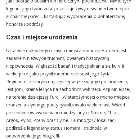
jak i postać o boskim lub heroicznym pochodzeniu. Mimo tych
legend, jego twórczość pozostaje żywym świadectwem epoki
archaicznej Grecji, kształtując wyobrażenia o bohaterstwie,
honorze i podróży.
Czas i miejsce urodzenia
Ustalenie dokładnego czasu i miejsca narodzin Homera jest
zadaniem niezwykle trudnym, owianym historyczną
niepewnością. Większość badań i tradycji skłania się ku VIII
wieku p.n.e. jako przybliżonemu okresowi jego życia.
Regionem, z którym najczęściej wiąże się jego pochodzenie,
jest Jonii, kraina leżąca na zachodnim wybrzeżu Azji Mniejszej,
na terenie dzisiejszej Turcji. W starożytności o miano miejsca
urodzenia słynnego poety rywalizowało wiele miast. Wśród
pretendentów wymieniano między innymi Smirnę, Chios,
Argos, Pylos, Ateny oraz Cyme. Ta mnogość lokalizacji
podkreśla legendarny status Homera i trudności w
odtworzeniu jego biografii.