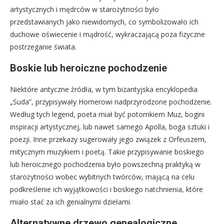
artystycznych i mędrców w starożytności było
przedstawianych jako niewidomych, co symbolizowało ich
duchowe oświecenie i mądrość, wykraczającą poza fizyczne
postrzeganie świata.
Boskie lub heroiczne pochodzenie
Niektóre antyczne źródła, w tym bizantyjska encyklopedia
„Suda”, przypisywały Homerowi nadprzyrodzone pochodzenie.
Według tych legend, poeta miał być potomkiem Muz, bogini
inspiracji artystycznej, lub nawet samego Apolla, boga sztuki i
poezji. Inne przekazy sugerowały jego związek z Orfeuszem,
mitycznym muzykiem i poetą. Takie przypisywanie boskiego
lub heroicznego pochodzenia było powszechną praktyką w
starożytności wobec wybitnych twórców, mającą na celu
podkreślenie ich wyjątkowości i boskiego natchnienia, które
miało stać za ich genialnymi dziełami.
Alternatywne drzewo genealogiczne