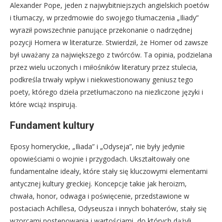
Alexander Pope, jeden z najwybitniejszych angielskich poetów
i tłumaczy, w przedmowie do swojego tłumaczenia „Iliady”
wyraził powszechnie panujące przekonanie o nadrzędnej
pozycji Homera w literaturze. Stwierdził, że Homer od zawsze
był uważany za największego z twórców. Ta opinia, podzielana
przez wielu uczonych i miłośników literatury przez stulecia,
podkreśla trwały wpływ i niekwestionowany geniusz tego
poety, którego dzieła przetłumaczono na niezliczone języki i
które wciąż inspirują.
Fundament kultury
Eposy homeryckie, „Iliada” i „Odyseja”, nie były jedynie
opowieściami o wojnie i przygodach. Ukształtowały one
fundamentalne ideały, które stały się kluczowymi elementami
antycznej kultury greckiej. Koncepcje takie jak heroizm,
chwała, honor, odwaga i poświęcenie, przedstawione w
postaciach Achillesa, Odyseusza i innych bohaterów, stały się
wzorcami postępowania i wartościami, do których dążyli