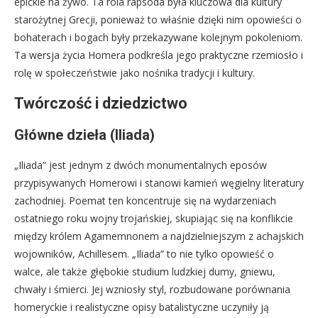
epickie na żywo. Ta rola rapsoda była kluczowa dla kultury
starożytnej Grecji, ponieważ to właśnie dzięki nim opowieści o
bohaterach i bogach były przekazywane kolejnym pokoleniom.
Ta wersja życia Homera podkreśla jego praktyczne rzemiosło i
rolę w społeczeństwie jako nośnika tradycji i kultury.
Twórczość i dziedzictwo
Główne dzieła (Iliada)
„Iliada” jest jednym z dwóch monumentalnych eposów
przypisywanych Homerowi i stanowi kamień węgielny literatury
zachodniej. Poemat ten koncentruje się na wydarzeniach
ostatniego roku wojny trojańskiej, skupiając się na konflikcie
między królem Agamemnonem a najdzielniejszym z achajskich
wojowników, Achillesem. „Iliada” to nie tylko opowieść o
walce, ale także głębokie studium ludzkiej dumy, gniewu,
chwały i śmierci. Jej wzniosły styl, rozbudowane porównania
homeryckie i realistyczne opisy batalistyczne uczyniły ją