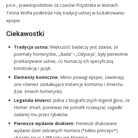
p.n.e., prawdopodobnie za czasów Pizystrata w Atenach.
Teoria Wolfa podkreśla rolę tradycji ustnej w kształtowaniu
epopei.
Ciekawostki
Tradycja ustna:
Większość badaczy jest zdania, że
poematy homeryckie, „Iliada” i „Odyseja”, były pierwotnie
przekazywane ustnie, co tłumaczy ich specyficzną
konstrukcję i język.
Elementy komiczne:
Mimo powagi epopei, zawierają
one również zaskakujące instancje komizmu i śmiechu
(tzw. śmiech homerycki).
Legenda śmierci:
Jedna z biograficznych legend głosi, że
Homer zmarł, ponieważ nie potrafił rozwiązać zagadki
zadanej mu przez rybaków.
Pierwsze wydanie drukiem:
Pierwsze drukowane
wydanie dzieł zebranych Homera (*editio princeps*)
ukazało się w 1488 roku we Florencji.