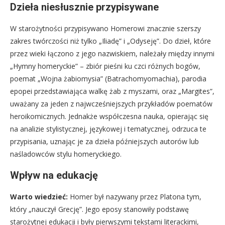
Dzieła niesłusznie przypisywane
W starożytności przypisywano Homerowi znacznie szerszy
zakres twórczości niż tylko „Iliadę” i „Odyseję”. Do dzieł, które
przez wieki łączono z jego nazwiskiem, należały między innymi
„Hymny homeryckie” – zbiór pieśni ku czci różnych bogów,
poemat „Wojna żabiomysia” (Batrachomyomachia), parodia
epopei przedstawiająca walkę żab z myszami, oraz „Margites”,
uważany za jeden z najwcześniejszych przykładów poematów
heroikomicznych. Jednakże współczesna nauka, opierając się
na analizie stylistycznej, językowej i tematycznej, odrzuca te
przypisania, uznając je za dzieła późniejszych autorów lub
naśladowców stylu homeryckiego.
Wpływ na edukację
Warto wiedzieć:
Homer był nazywany przez Platona tym,
który „nauczył Grecję”. Jego eposy stanowiły podstawę
starożytnej edukacji i były pierwszymi tekstami literackimi,