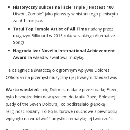
Historyczny sukces na liście Triple J Hottest 100:
Utwór „Zombie” jako pierwszy w historii tego plebiscytu
zajął 1. miejsce.
Tytuł Top Female Artist of All Time
nadany przez
magazyn Billboard w 2018 roku w rankingu Alternative
Songs.
Nagroda Ivor Novello International Achievement
Award
za wkład w światową muzykę.
Te osiągnięcia świadczą o ogromnym wpływie Dolores
O’Riordan na przemysł muzyczny i jej trwałym dziedzictwie.
Warto wiedzieć:
Imię Dolores, nadane przez matkę Eileen,
było bezpośrednim nawiązaniem do Matki Bożej Bolesnej
(Lady of the Seven Dolours), co podkreślało głęboką
religijność rodziny. To tło kulturowe i duchowe z pewnością
wpłynęło na wrażliwość artystki i tematykę jej twórczości.