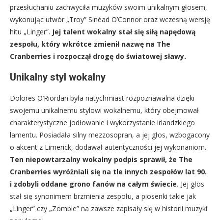
przesłuchaniu zachwyciła muzyków swoim unikalnym głosem,
wykonując utwór „Troy” Sinéad O’Connor oraz wczesną wersję
hitu „Linger”.
Jej talent wokalny stał się siłą napędową
zespołu, który wkrótce zmienił nazwę na The
Cranberries i rozpoczął drogę do światowej sławy.
Unikalny styl wokalny
Dolores O’Riordan była natychmiast rozpoznawalna dzięki
swojemu unikalnemu stylowi wokalnemu, który obejmował
charakterystyczne jodłowanie i wykorzystanie irlandzkiego
lamentu. Posiadała silny mezzosopran, a jej głos, wzbogacony
o akcent z Limerick, dodawał autentyczności jej wykonaniom.
Ten niepowtarzalny wokalny podpis sprawił, że The
Cranberries wyróżniali się na tle innych zespołów lat 90.
i zdobyli oddane grono fanów na całym świecie.
Jej głos
stał się synonimem brzmienia zespołu, a piosenki takie jak
„Linger” czy „Zombie” na zawsze zapisały się w historii muzyki