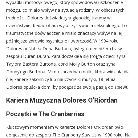
wypadku motocyklowego, który spowodował uszkodzenie
mózgu, co miało wpływ na sytuację rodziny. W obliczu tych
trudności, Dolores doświadczyła głębokiej traumy w
dzieciństwie, będąc ofiarą wykorzystywania seksualnego. To
traumatyczne doświadczenie miało znaczący wpływ na jej
późniejsze zdrowie psychiczne i twórczość. W 1994 roku
Dolores poślubiła Dona Burtona, byłego menedżera trasy
zespołu Duran Duran. Para doczekała się trojga dzieci: syna
Taylora Baxtera Burtona, córki Molly Burton oraz syna
Donny’ego Burtona. Mimo sprzeciwu matki, która widziała dla
niej karierę zakonnicy lub nauczycielki muzyki, 18-letnia
Dolores opuściła dom, by podążać za swoją pasją do śpiewu.
Kariera Muzyczna Dolores O’Riordan
Początki w The Cranberries
Kluczowym momentem w karierze Dolores O’Riordan było
dołączenie do zespołu The Cranberry Saw Us w 1990 roku. Na