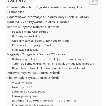
Spis treści
Dolores O’Riordan: Biografia i Dziedzictwo Ikony The
Cranberries
Podstawowe Informacje o Dolores Mary Eileen O’Riordan
Rodzina i Życie Prywatne Dolores O’Riordan
Kariera Muzyczna Dolores O’Riordan
Początki w The Cranberries
Unikalny styl wokalny
Globalny sukces albumu „No Need to Argue”
Kariera solowa i projekt D.A.R.K.
Statystyki sprzedaży
Nagrody i Osiągnięcia Dolores O’Riordan
Historyczny sukces na liście Triple J z utworem „Zombie”
Tytuł Top Female Artist of All Time według magazynu Billboard
Nagroda Ivor Novello International Achievement Award
Zdrowie i Wyzwania Dolores O’Riordan
Ciekawostki z Życia Dolores O’Riordan
Wczesny talent
Ikona stylu lat 90.
Spotkanie z Księżną Dianą
Edukacja muzyczna
Dyskografia Dolores O’Riordan i The Cranberries
Kluczowe nagrody i wyróżnienia