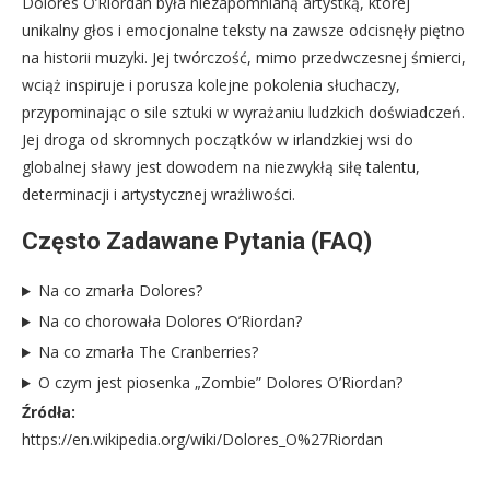
Dolores O’Riordan była niezapomnianą artystką, której
unikalny głos i emocjonalne teksty na zawsze odcisnęły piętno
na historii muzyki. Jej twórczość, mimo przedwczesnej śmierci,
wciąż inspiruje i porusza kolejne pokolenia słuchaczy,
przypominając o sile sztuki w wyrażaniu ludzkich doświadczeń.
Jej droga od skromnych początków w irlandzkiej wsi do
globalnej sławy jest dowodem na niezwykłą siłę talentu,
determinacji i artystycznej wrażliwości.
Często Zadawane Pytania (FAQ)
Na co zmarła Dolores?
Na co chorowała Dolores O’Riordan?
Na co zmarła The Cranberries?
O czym jest piosenka „Zombie” Dolores O’Riordan?
Źródła:
https://en.wikipedia.org/wiki/Dolores_O%27Riordan