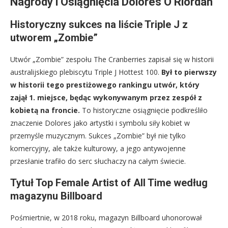
Nagrody i Osiągnięcia Dolores O’Riordan
Historyczny sukces na liście Triple J z
utworem „Zombie”
Utwór „Zombie” zespołu The Cranberries zapisał się w historii
australijskiego plebiscytu Triple J Hottest 100.
Był to pierwszy
w historii tego prestiżowego rankingu utwór, który
zajął 1. miejsce, będąc wykonywanym przez zespół z
kobietą na froncie.
To historyczne osiągnięcie podkreśliło
znaczenie Dolores jako artystki i symbolu siły kobiet w
przemyśle muzycznym. Sukces „Zombie” był nie tylko
komercyjny, ale także kulturowy, a jego antywojenne
przesłanie trafiło do serc słuchaczy na całym świecie.
Tytuł Top Female Artist of All Time według
magazynu Billboard
Pośmiertnie, w 2018 roku, magazyn Billboard uhonorował