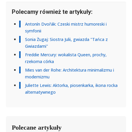
Polecamy również te artykuły:
Antonín Dvořák: Czeski mistrz humoreski i
symfonii
Sonia Żugaj: Siostra Julii, gwiazda "Tańca z
Gwiazdami"
Freddie Mercury: wokalista Queen, prochy,
rzekoma córka
Mies van der Rohe: Architektura minimalizmu i
modernizmu
Juliette Lewis: Aktorka, piosenkarka, ikona rocka
alternatywnego
Polecane artykuły