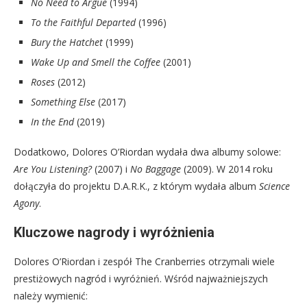
No Need to Argue
(1994)
To the Faithful Departed
(1996)
Bury the Hatchet
(1999)
Wake Up and Smell the Coffee
(2001)
Roses
(2012)
Something Else
(2017)
In the End
(2019)
Dodatkowo, Dolores O’Riordan wydała dwa albumy solowe:
Are You Listening?
(2007) i
No Baggage
(2009). W 2014 roku
dołączyła do projektu D.A.R.K., z którym wydała album
Science
Agony
.
Kluczowe nagrody i wyróżnienia
Dolores O’Riordan i zespół The Cranberries otrzymali wiele
prestiżowych nagród i wyróżnień. Wśród najważniejszych
należy wymienić: