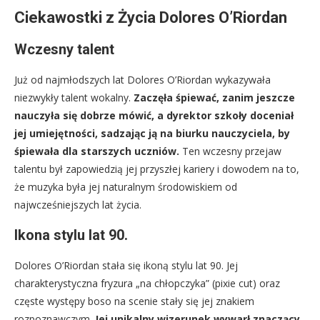
Ciekawostki z Życia Dolores O’Riordan
Wczesny talent
Już od najmłodszych lat Dolores O’Riordan wykazywała
niezwykły talent wokalny.
Zaczęła śpiewać, zanim jeszcze
nauczyła się dobrze mówić, a dyrektor szkoły doceniał
jej umiejętności, sadzając ją na biurku nauczyciela, by
śpiewała dla starszych uczniów.
Ten wczesny przejaw
talentu był zapowiedzią jej przyszłej kariery i dowodem na to,
że muzyka była jej naturalnym środowiskiem od
najwcześniejszych lat życia.
Ikona stylu lat 90.
Dolores O’Riordan stała się ikoną stylu lat 90. Jej
charakterystyczna fryzura „na chłopczyka” (pixie cut) oraz
częste występy boso na scenie stały się jej znakiem
rozpoznawczym.
Jej unikalny wizerunek wywarł znaczący