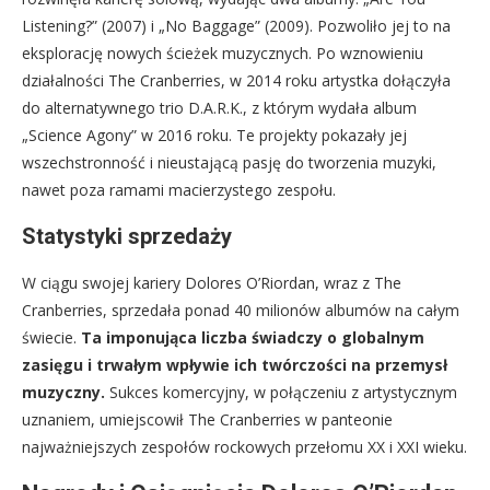
Listening?” (2007) i „No Baggage” (2009). Pozwoliło jej to na
eksplorację nowych ścieżek muzycznych. Po wznowieniu
działalności The Cranberries, w 2014 roku artystka dołączyła
do alternatywnego trio D.A.R.K., z którym wydała album
„Science Agony” w 2016 roku. Te projekty pokazały jej
wszechstronność i nieustającą pasję do tworzenia muzyki,
nawet poza ramami macierzystego zespołu.
Statystyki sprzedaży
W ciągu swojej kariery Dolores O’Riordan, wraz z The
Cranberries, sprzedała ponad 40 milionów albumów na całym
świecie.
Ta imponująca liczba świadczy o globalnym
zasięgu i trwałym wpływie ich twórczości na przemysł
muzyczny.
Sukces komercyjny, w połączeniu z artystycznym
uznaniem, umiejscowił The Cranberries w panteonie
najważniejszych zespołów rockowych przełomu XX i XXI wieku.