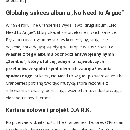
popularnej.
Globalny sukces albumu „No Need to Argue”
W 1994 roku The Cranberries wydali swój drugi album, „No
Need to Argue”, który okazał się przełomem w ich karierze.
Płyta odniosła ogromny sukces komercyjny, stając się
najlepiej sprzedającą się płytą w Europie w 1995 roku.
To
właśnie z tego albumu pochodzi antywojenny hymn
„Zombie”, który stał się jednym z największych
przebojów zespołu i symbolem ich zaangażowania
społecznego.
Sukces „No Need to Argue” potwierdził, że The
Cranberries potrafią tworzyć muzykę, która rezonuje z
milionami słuchaczy, poruszając ważne tematy i dostarczając
niezapomnianych emocji.
Kariera solowa i projekt D.A.R.K.
Po przerwie w działalności The Cranberries, Dolores O’Riordan
rozwinęła karierę solową, wydając dwa albumy: „Are You