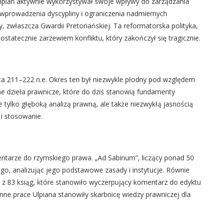
lpian aktywnie wykorzystywał swoje wpływy do zarządzania
 wprowadzenia dyscypliny i ograniczenia nadmiernych
y, zwłaszcza Gwardii Pretoriańskiej. Ta reformatorska polityka,
 ostatecznie zarzewiem konfliktu, który zakończył się tragicznie.
ta 211–222 n.e. Okres ten był niezwykle płodny pod względem
dzieła prawnicze, które do dziś stanowią fundamenty
e tylko głęboką analizą prawną, ale także niezwykłą jasnością
 i stosowanie.
ntarze do rzymskiego prawa. „Ad Sabinum”, liczący ponad 50
go, analizując jego podstawowe zasady i instytucje. Równie
 z 83 ksiąg, które stanowiło wyczerpujący komentarz do edyktu
nne prace Ulpiana stanowiły skarbnicę wiedzy prawniczej dla