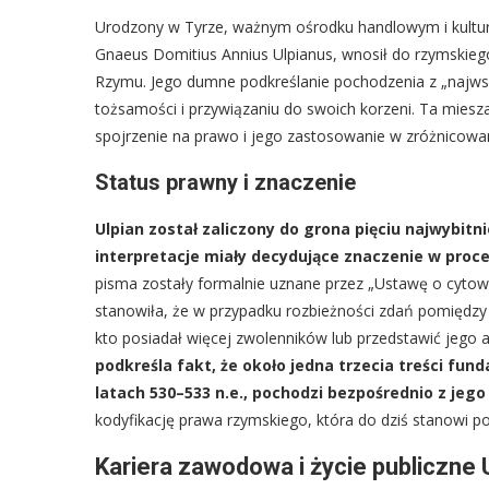
Urodzony w Tyrze, ważnym ośrodku handlowym i kultur
Gnaeus Domitius Annius Ulpianus, wnosił do rzymski
Rzymu. Jego dumne podkreślanie pochodzenia z „najwspan
tożsamości i przywiązaniu do swoich korzeni. Ta mies
spojrzenie na prawo i jego zastosowanie w zróżnicow
Status prawny i znaczenie
Ulpian został zaliczony do grona pięciu najwybitn
interpretacje miały decydujące znaczenie w proc
pisma zostały formalnie uznane przez „Ustawę o cytowa
stanowiła, że w przypadku rozbieżności zdań pomiędzy 
kto posiadał więcej zwolenników lub przedstawić jego
podkreśla fakt, że około jedna trzecia treści f
latach 530–533 n.e., pochodzi bezpośrednio z jego
kodyfikację prawa rzymskiego, która do dziś stanowi p
Kariera zawodowa i życie publiczne 