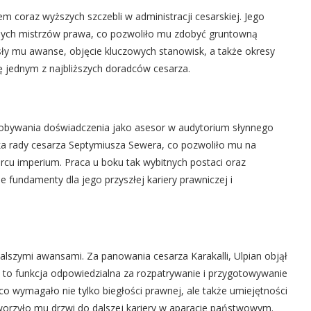
m coraz wyższych szczebli w administracji cesarskiej. Jego
nych mistrzów prawa, co pozwoliło mu zdobyć gruntowną
osły mu awanse, objęcie kluczowych stanowisk, a także okresy
ię jednym z najbliższych doradców cesarza.
dobywania doświadczenia jako asesor w audytorium słynnego
nka rady cesarza Septymiusza Sewera, co pozwoliło mu na
u imperium. Praca u boku tak wybitnych postaci oraz
 fundamenty dla jego przyszłej kariery prawniczej i
szymi awansami. Za panowania cesarza Karakalli, Ulpian objął
ła to funkcja odpowiedzialna za rozpatrywanie i przygotowywanie
o wymagało nie tylko biegłości prawnej, ale także umiejętności
worzyło mu drzwi do dalszej kariery w aparacie państwowym.