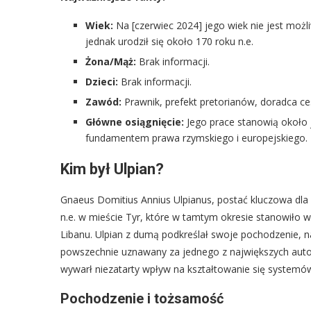
Wiek:
Na [czerwiec 2024] jego wiek nie jest możl
jednak urodził się około 170 roku n.e.
Żona/Mąż:
Brak informacji.
Dzieci:
Brak informacji.
Zawód:
Prawnik, prefekt pretorianów, doradca ces
Główne osiągnięcie:
Jego prace stanowią około j
fundamentem prawa rzymskiego i europejskiego.
Kim był Ulpian?
Gnaeus Domitius Annius Ulpianus, postać kluczowa dla
n.e. w mieście Tyr, które w tamtym okresie stanowiło wa
Libanu. Ulpian z dumą podkreślał swoje pochodzenie, na
powszechnie uznawany za jednego z największych autor
wywarł niezatarty wpływ na kształtowanie się systemó
Pochodzenie i tożsamość