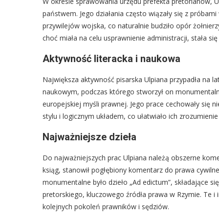
W okresie sprawowania urzędu prefekta pretorianów, U
państwem. Jego działania często wiązały się z próbami
przywilejów wojska, co naturalnie budziło opór żołnierz
choć miała na celu usprawnienie administracji, stała się
Aktywność literacka i naukowa
Największa aktywność pisarska Ulpiana przypadła na la
naukowym, podczas którego stworzył on monumentalne 
europejskiej myśli prawnej. Jego prace cechowały się ni
stylu i logicznym układem, co ułatwiało ich zrozumienie
Najważniejsze dzieła
Do najważniejszych prac Ulpiana należą obszerne kome
ksiąg, stanowił pogłębiony komentarz do prawa cywilne
monumentalne było dzieło „Ad edictum”, składające się
pretorskiego, kluczowego źródła prawa w Rzymie. Te i i
kolejnych pokoleń prawników i sędziów.