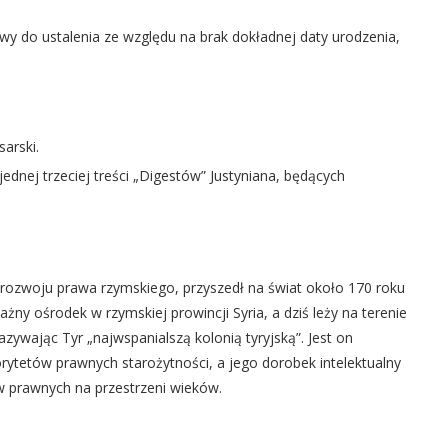
iwy do ustalenia ze względu na brak dokładnej daty urodzenia,
arski.
ednej trzeciej treści „Digestów” Justyniana, będących
 rozwoju prawa rzymskiego, przyszedł na świat około 170 roku
żny ośrodek w rzymskiej prowincji Syria, a dziś leży na terenie
zywając Tyr „najwspanialszą kolonią tyryjską”. Jest on
ytetów prawnych starożytności, a jego dorobek intelektualny
w prawnych na przestrzeni wieków.