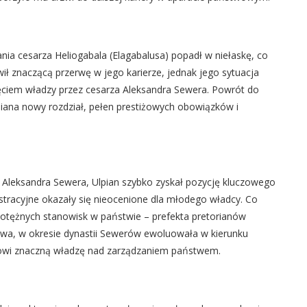
nia cesarza Heliogabala (Elagabalusa) popadł w niełaskę, co
ł znaczącą przerwę w jego karierze, jednak jego sytuacja
bjęciem władzy przez cesarza Aleksandra Sewera. Powrót do
lpiana nowy rozdział, pełen prestiżowych obowiązków i
Aleksandra Sewera, Ulpian szybko zyskał pozycję kluczowego
stracyjne okazały się nieocenione dla młodego władcy. Co
i potężnych stanowisk w państwie – prefekta pretorianów
kowa, w okresie dynastii Sewerów ewoluowała w kierunku
towi znaczną władzę nad zarządzaniem państwem.