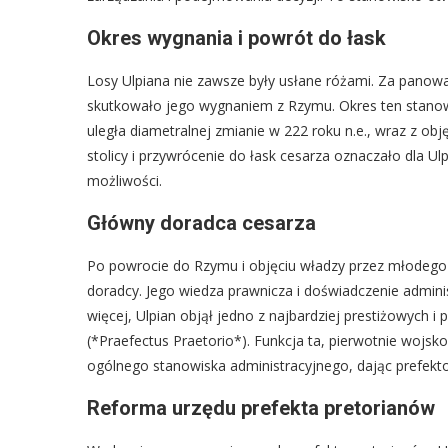
Okres wygnania i powrót do łask
Losy Ulpiana nie zawsze były usłane różami. Za panowa
skutkowało jego wygnaniem z Rzymu. Okres ten stanowi
uległa diametralnej zmianie w 222 roku n.e., wraz z o
stolicy i przywrócenie do łask cesarza oznaczało dla U
możliwości.
Główny doradca cesarza
Po powrocie do Rzymu i objęciu władzy przez młodego 
doradcy. Jego wiedza prawnicza i doświadczenie admini
więcej, Ulpian objął jedno z najbardziej prestiżowych 
(*Praefectus Praetorio*). Funkcja ta, pierwotnie wojs
ogólnego stanowiska administracyjnego, dając prefek
Reforma urzędu prefekta pretorianów