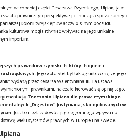
alnym wschodniej części Cesarstwa Rzymskiego, Ulpian, jako
ego świata prawniczego perspektywę pochodzącą spoza samego
ialszej kolonii tyryjskiej” świadczy o silnym poczuciu
zanka kulturowa mogła również wpływać na jego unikalne
anym imperium.
iejszych prawników rzymskich, których opinie i
esach sądowych.
Jego autorytet był tak ugruntowany, że jego
niu” wydaną przez cesarza Walentyniana III. Ta ustawa
wymienionymi prawnikami, należało kierować się opinią tego,
 argumentację.
Znaczenie Ulpiana dla prawa rzymskiego
undamentalnych „Digestów” Justyniana, skompilowanych w
 pism.
Jest to niezbity dowód jego ogromnego wpływu na
odstawę wielu systemów prawnych w Europie i na świecie.
Ulpiana