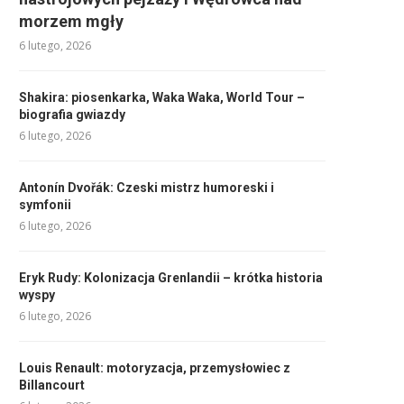
morzem mgły
6 lutego, 2026
Shakira: piosenkarka, Waka Waka, World Tour –
biografia gwiazdy
6 lutego, 2026
Antonín Dvořák: Czeski mistrz humoreski i
symfonii
6 lutego, 2026
Eryk Rudy: Kolonizacja Grenlandii – krótka historia
wyspy
6 lutego, 2026
Louis Renault: motoryzacja, przemysłowiec z
Billancourt