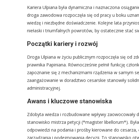
Kariera Ulpiana była dynamiczna i naznaczona osiąganie
droga zawodowa rozpoczęła się od pracy u boku uzna
wiedzę i niezbędne doświadczenie. Kolejne lata przyni
niełaski i triumfalnych powrotów, by ostatecznie stać s
Początki kariery i rozwój
Droga Ulpiana w życiu publicznym rozpoczęła się od z
prawnika Papiniana. Równocześnie pełnił funkcję czło
zapoznanie się z mechanizmami rządzenia w samym serc
zaangażowanie w doradztwo cesarskie stanowiły solidne
administracyjnej.
Awans i kluczowe stanowiska
Zdobyta wiedza i rozbudowane wpływy zaowocowały dal
stanowisko mistrza petycji (*magister libellorum*). By
odpowiedzi na podania i prośby kierowane do cesarza, c
zarządzania i podejmowania decyzji. To stanowisko ot