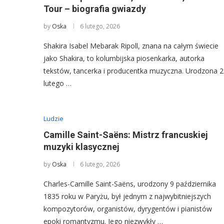
Tour – biografia gwiazdy
by
Oska
6 lutego, 2026
Shakira Isabel Mebarak Ripoll, znana na całym świecie
jako Shakira, to kolumbijska piosenkarka, autorka
tekstów, tancerka i producentka muzyczna. Urodzona 2
lutego …
Ludzie
Camille Saint-Saëns: Mistrz francuskiej
muzyki klasycznej
by
Oska
6 lutego, 2026
Charles-Camille Saint-Saëns, urodzony 9 października
1835 roku w Paryżu, był jednym z najwybitniejszych
kompozytorów, organistów, dyrygentów i pianistów
epoki romantyzmu. Jego niezwykły …