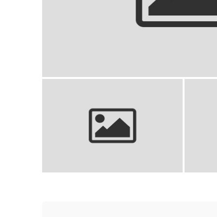
Juliette Lewis: Aktorka, piosenk
alternatywneg
Luiz Felipe Scolari: kim jest Luis Felipe
Elton
Scolari?