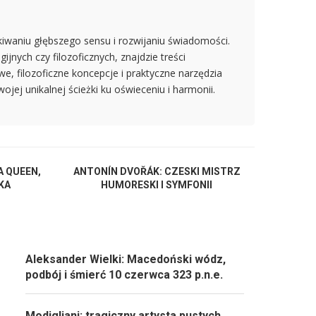
kiwaniu głębszego sensu i rozwijaniu świadomości.
nych czy filozoficznych, znajdzie treści
, filozoficzne koncepcje i praktyczne narzędzia
jej unikalnej ścieżki ku oświeceniu i harmonii.
A QUEEN,
ANTONÍN DVOŘÁK: CZESKI MISTRZ
KA
HUMORESKI I SYMFONII
Aleksander Wielki: Macedoński wódz,
podbój i śmierć 10 czerwca 323 p.n.e.
Modigliani: tragiczny artysta pustych