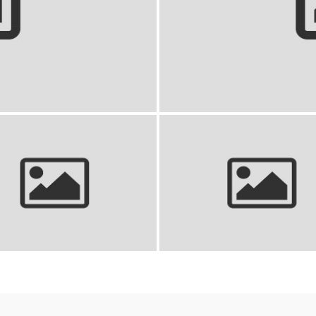
arka, ikona rocka
Béla Bartók: Pion
o
bi
 John: Biografia legendarnego
Pope Francis: Biografia, ponty
artysty, życie i kariera
dziedzictwo papieża