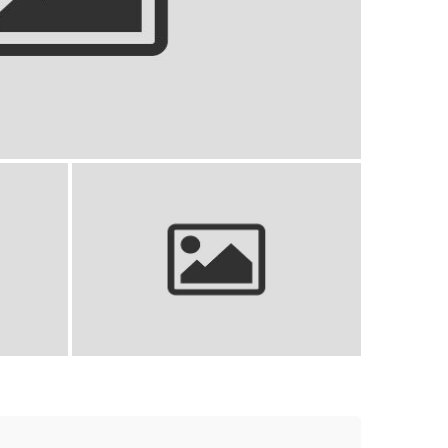
ier folkloru w muzyce XX wieku –
blioteka muzyczna
fikat i
Andrew Jackson: 7. prezydent USA,
generał i kontrowersyjny polityk